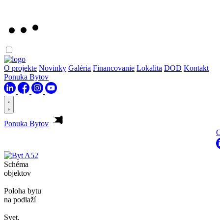
O projekte
Novinky
Galéria
Financovanie
Lokalita
DOD
Kontakt
Ponuka Bytov
Ponuka Bytov
O
Schéma
objektov
Poloha bytu
na podlaží
Svet.