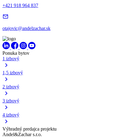
+421 918 964 837
otajovic@andelzachar.sk
Ponuka bytov
1 izbový
1,5 izbový
2 izbový
3 izbový
4 izbový
Výhradný predajca projektu
Andel&Zachar s.r.o.