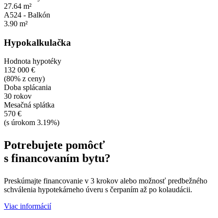
27.64 m²
A524 - Balkón
3.90 m²
Hypokalkulačka
Hodnota hypotéky
132 000 €
(80% z ceny)
Doba splácania
30 rokov
Mesačná splátka
570 €
(s úrokom 3.19%)
Potrebujete pomôcť
s financovaním bytu?
Preskúmajte financovanie v 3 krokov alebo možnosť predbežného
schválenia hypotekárneho úveru s čerpaním až po kolaudácii.
Viac informácií