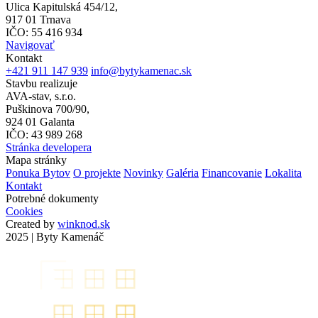
Ulica Kapitulská 454/12,
917 01 Trnava
IČO: 55 416 934
Navigovať
Kontakt
+421 911 147 939
info@bytykamenac.sk
Stavbu realizuje
AVA-stav, s.r.o.
Puškinova 700/90,
924 01 Galanta
IČO: 43 989 268
Stránka developera
Mapa stránky
Ponuka Bytov
O projekte
Novinky
Galéria
Financovanie
Lokalita
Kontakt
Potrebné dokumenty
Cookies
Created by
winknod.sk
2025 | Byty Kamenáč