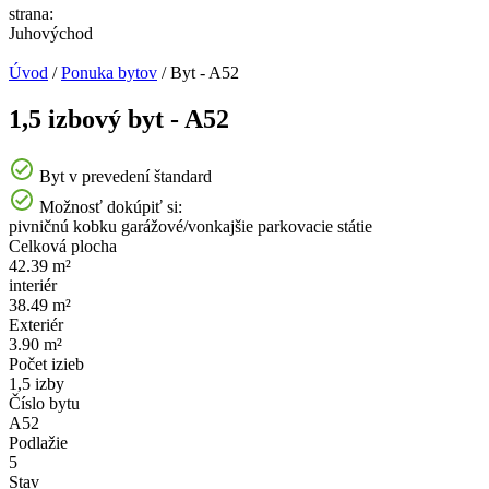
strana:
Juhovýchod
Úvod
/
Ponuka bytov
/
Byt - A52
1,5 izbový byt - A52
Byt v prevedení štandard
Možnosť dokúpiť si:
pivničnú kobku
garážové/vonkajšie parkovacie státie
Celková plocha
42.39 m²
interiér
38.49 m²
Exteriér
3.90 m²
Počet izieb
1,5 izby
Číslo bytu
A52
Podlažie
5
Stav