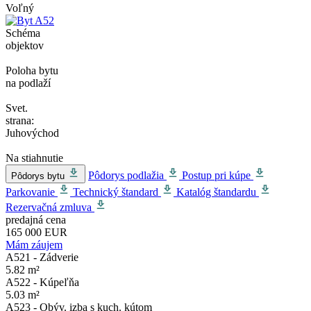
Voľný
Schéma
objektov
Poloha bytu
na podlaží
Svet.
strana:
Juhovýchod
Na stiahnutie
Pôdorys podlažia
Postup pri kúpe
Pôdorys bytu
Parkovanie
Technický štandard
Katalóg štandardu
Rezervačná zmluva
predajná cena
165 000 EUR
Mám záujem
A521 - Zádverie
5.82 m²
A522 - Kúpeľňa
5.03 m²
A523 - Obýv. izba s kuch. kútom