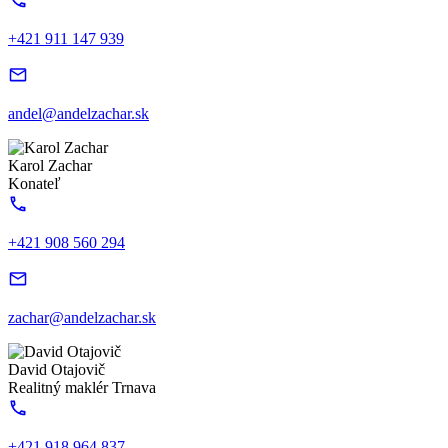
+421 911 147 939
andel@andelzachar.sk
Karol Zachar
Konateľ
+421 908 560 294
zachar@andelzachar.sk
David Otajovič
Realitný maklér Trnava
+421 918 964 837