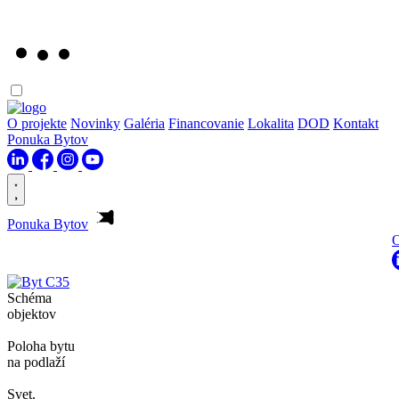
O projekte
Novinky
Galéria
Financovanie
Lokalita
DOD
Kontakt
Ponuka Bytov
Ponuka Bytov
O
Schéma
objektov
Poloha bytu
na podlaží
Svet.