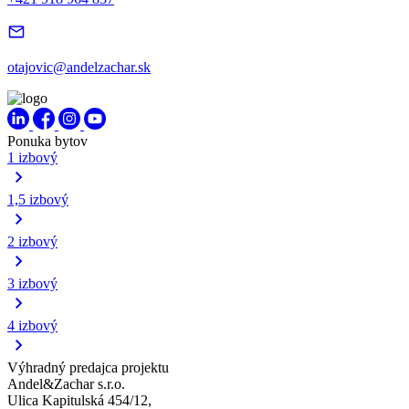
otajovic@andelzachar.sk
Ponuka bytov
1 izbový
1,5 izbový
2 izbový
3 izbový
4 izbový
Výhradný predajca projektu
Andel&Zachar s.r.o.
Ulica Kapitulská 454/12,