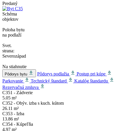
Predaný
Schéma
objektov
Poloha bytu
na podlaží
Svet.
strana:
Severozápad
Na stiahnutie
Pôdorys podlažia
Postup pri kúpe
Pôdorys bytu
Parkovanie
Technický štandard
Katalóg štandardu
Rezervačná zmluva
C351 - Zádverie
5.05 m²
C352 - Obýv. izba s kuch. kútom
26.11 m²
C353 - Izba
13.86 m²
C354 - Kúpeľňa
4.97 m²