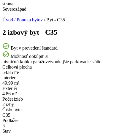
strana:
Severozápad
Úvod
/
Ponuka bytov
/
Byt - C35
2 izbový byt - C35
Byt v prevedení štandard
Možnosť dokúpiť si:
pivničnú kobku
garážové/vonkajšie parkovacie státie
Celková plocha
54.85 m²
interiér
49.99 m²
Exteriér
4.86 m²
Počet izieb
2 izby
Číslo bytu
C35
Podlažie
3
Stav