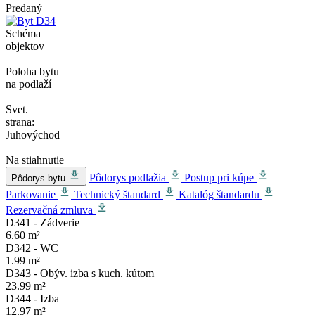
Predaný
Schéma
objektov
Poloha bytu
na podlaží
Svet.
strana:
Juhovýchod
Na stiahnutie
Pôdorys podlažia
Postup pri kúpe
Pôdorys bytu
Parkovanie
Technický štandard
Katalóg štandardu
Rezervačná zmluva
D341 - Zádverie
6.60 m²
D342 - WC
1.99 m²
D343 - Obýv. izba s kuch. kútom
23.99 m²
D344 - Izba
12.97 m²