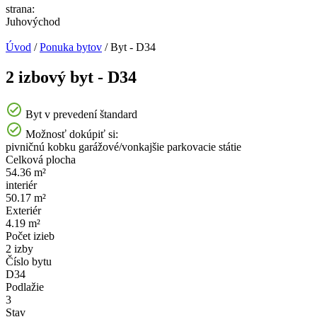
strana:
Juhovýchod
Úvod
/
Ponuka bytov
/
Byt - D34
2 izbový byt - D34
Byt v prevedení štandard
Možnosť dokúpiť si:
pivničnú kobku
garážové/vonkajšie parkovacie státie
Celková plocha
54.36 m²
interiér
50.17 m²
Exteriér
4.19 m²
Počet izieb
2 izby
Číslo bytu
D34
Podlažie
3
Stav