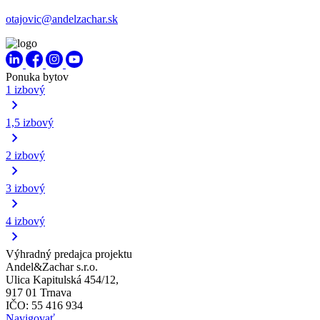
otajovic@andelzachar.sk
Ponuka bytov
1 izbový
1,5 izbový
2 izbový
3 izbový
4 izbový
Výhradný predajca projektu
Andel&Zachar s.r.o.
Ulica Kapitulská 454/12,
917 01 Trnava
IČO: 55 416 934
Navigovať