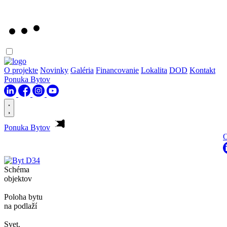
O projekte
Novinky
Galéria
Financovanie
Lokalita
DOD
Kontakt
Ponuka Bytov
Ponuka Bytov
O
Schéma
objektov
Poloha bytu
na podlaží
Svet.