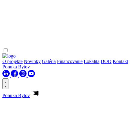
O projekte
Novinky
Galéria
Financovanie
Lokalita
DOD
Kontakt
Ponuka Bytov
Ponuka Bytov