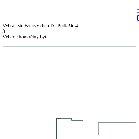
O
Vybrali ste
Bytový dom D
|
Podlažie 4
3
Vyberte konkrétny byt