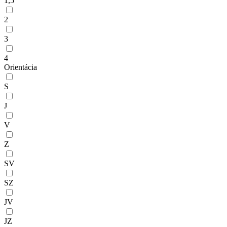
1,5
2
3
4
Orientácia
S
J
V
Z
SV
SZ
JV
JZ