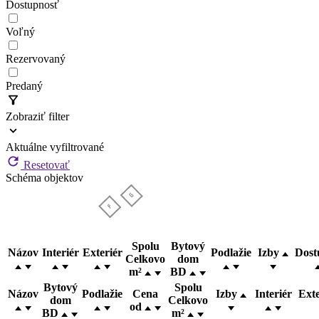
Dostupnosť
Voľný
Rezervovaný
Predaný
Zobraziť filter
Aktuálne vyfiltrované
Resetovať
Schéma objektov
Spolu
Bytový
Názov
Interiér
Exteriér
Podlažie
Izby
Dost
Celkovo
dom
m²
BD
Bytový
Spolu
Názov
Podlažie
Cena
Izby
Interiér
Ext
dom
Celkovo
od
BD
m²