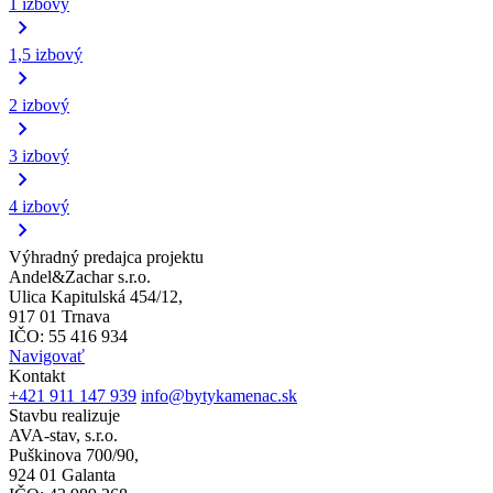
1 izbový
1,5 izbový
2 izbový
3 izbový
4 izbový
Výhradný predajca projektu
Andel&Zachar s.r.o.
Ulica Kapitulská 454/12,
917 01 Trnava
IČO: 55 416 934
Navigovať
Kontakt
+421 911 147 939
info@bytykamenac.sk
Stavbu realizuje
AVA-stav, s.r.o.
Puškinova 700/90,
924 01 Galanta