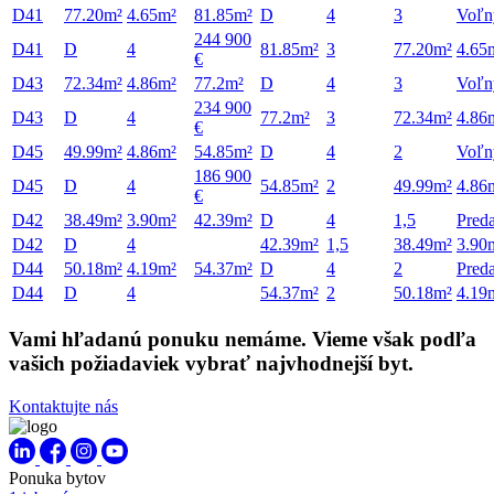
D41
77.20m²
4.65m²
81.85m²
D
4
3
Voľn
244 900
D41
D
4
81.85m²
3
77.20m²
4.65
€
D43
72.34m²
4.86m²
77.2m²
D
4
3
Voľn
234 900
D43
D
4
77.2m²
3
72.34m²
4.86
€
D45
49.99m²
4.86m²
54.85m²
D
4
2
Voľn
186 900
D45
D
4
54.85m²
2
49.99m²
4.86
€
D42
38.49m²
3.90m²
42.39m²
D
4
1,5
Pred
D42
D
4
42.39m²
1,5
38.49m²
3.90
D44
50.18m²
4.19m²
54.37m²
D
4
2
Pred
D44
D
4
54.37m²
2
50.18m²
4.19
Vami hľadanú ponuku nemáme. Vieme však podľa
vašich požiadaviek vybrať najvhodnejší byt.
Kontaktujte nás
Ponuka bytov