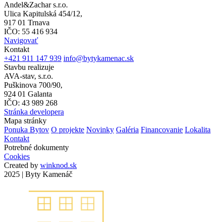
Andel&Zachar s.r.o.
Ulica Kapitulská 454/12,
917 01 Trnava
IČO: 55 416 934
Navigovať
Kontakt
+421 911 147 939
info@bytykamenac.sk
Stavbu realizuje
AVA-stav, s.r.o.
Puškinova 700/90,
924 01 Galanta
IČO: 43 989 268
Stránka developera
Mapa stránky
Ponuka Bytov
O projekte
Novinky
Galéria
Financovanie
Lokalita
Kontakt
Potrebné dokumenty
Cookies
Created by
winknod.sk
2025 | Byty Kamenáč