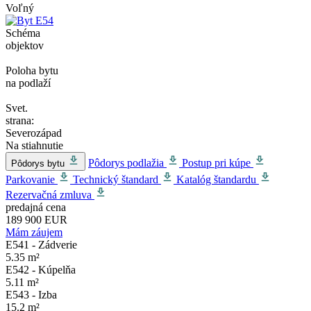
Voľný
Schéma
objektov
Poloha bytu
na podlaží
Svet.
strana:
Severozápad
Na stiahnutie
Pôdorys podlažia
Postup pri kúpe
Pôdorys bytu
Parkovanie
Technický štandard
Katalóg štandardu
Rezervačná zmluva
predajná cena
189 900 EUR
Mám záujem
E541 - Zádverie
5.35 m²
E542 - Kúpelňa
5.11 m²
E543 - Izba
15.2 m²