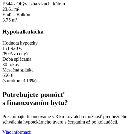
E544 - Obýv. izba s kuch. kútom
23.61 m²
E545 - Balkón
3.75 m²
Hypokalkulačka
Hodnota hypotéky
151 920 €
(80% z ceny)
Doba splácania
30 rokov
Mesačná splátka
656 €
(s úrokom 3.19%)
Potrebujete pomôcť
s financovaním bytu?
Preskúmajte financovanie v 3 krokov alebo možnosť predbežného
schválenia hypotekárneho úveru s čerpaním až po kolaudácii.
Viac informácií