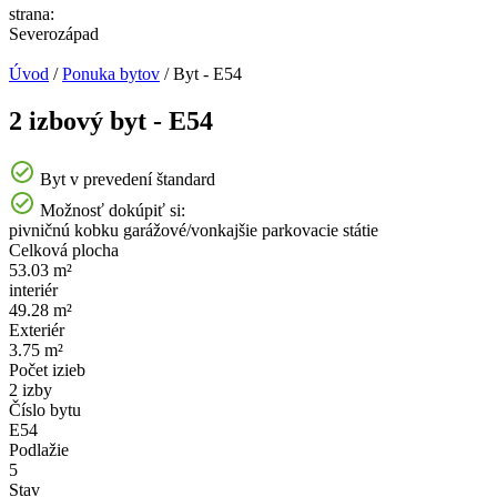
strana:
Severozápad
Úvod
/
Ponuka bytov
/
Byt - E54
2 izbový byt - E54
Byt v prevedení štandard
Možnosť dokúpiť si:
pivničnú kobku
garážové/vonkajšie parkovacie státie
Celková plocha
53.03 m²
interiér
49.28 m²
Exteriér
3.75 m²
Počet izieb
2 izby
Číslo bytu
E54
Podlažie
5
Stav