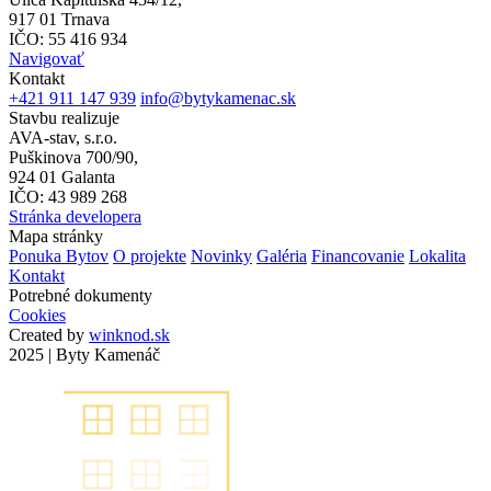
917 01 Trnava
IČO: 55 416 934
Navigovať
Kontakt
+421 911 147 939
info@bytykamenac.sk
Stavbu realizuje
AVA-stav, s.r.o.
Puškinova 700/90,
924 01 Galanta
IČO: 43 989 268
Stránka developera
Mapa stránky
Ponuka Bytov
O projekte
Novinky
Galéria
Financovanie
Lokalita
Kontakt
Potrebné dokumenty
Cookies
Created by
winknod.sk
2025 | Byty Kamenáč