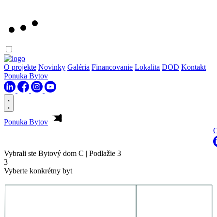
O projekte
Novinky
Galéria
Financovanie
Lokalita
DOD
Kontakt
Ponuka Bytov
Ponuka Bytov
O
Vybrali ste
Bytový dom C
|
Podlažie 3
3
Vyberte konkrétny byt