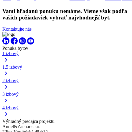
Vami hľadanú ponuku nemáme. Vieme však podľa
vašich požiadaviek vybrať najvhodnejší byt.
Kontaktujte nás
Ponuka bytov
1 izbový
1,5 izbový
2 izbový
3 izbový
4 izbový
Výhradný predajca projektu
Andel&Zachar s.r.o.
Ulica Kapitulská 454/12,