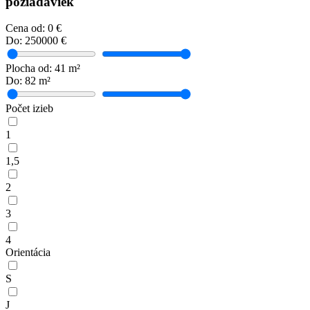
požiadaviek
Cena
od:
0
€
Do:
250000
€
Plocha
od:
41
m²
Do:
82
m²
Počet izieb
1
1,5
2
3
4
Orientácia
S
J