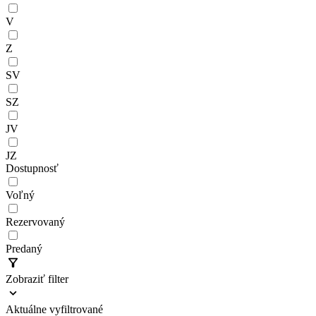
V
Z
SV
SZ
JV
JZ
Dostupnosť
Voľný
Rezervovaný
Predaný
Zobraziť filter
Aktuálne vyfiltrované