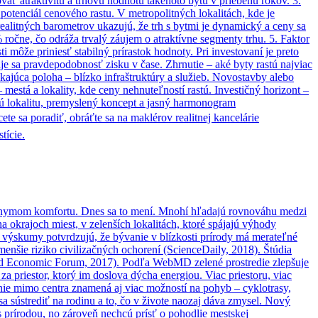
ovať atraktivitu a trhovú hodnotu takéhoto bytu v priebehu rokov. 3.
potenciál cenového rastu. V metropolitných lokalitách, kde je
 realitných barometrov ukazujú, že trh s bytmi je dynamický a ceny sa
 ročne, čo odráža trvalý záujem o atraktívne segmenty trhu. 5. Faktor
 môže priniesť stabilný prírastok hodnoty. Pri investovaní je preto
e sa pravdepodobnosť zisku v čase. Zhrnutie – aké byty rastú najviac
ajúca poloha – blízko infraštruktúry a služieb. Novostavby alebo
mestá a lokality, kde ceny nehnuteľností rastú. Investičný horizont –
tnú lokalitu, premyslený koncept a jasný harmonogram
e sa poradiť, obráťte sa na maklérov realitnej kancelárie
tície.
synonymom komfortu. Dnes sa to mení. Mnohí hľadajú rovnováhu medzi
 okrajoch miest, v zelenších lokalitách, ktoré spájajú výhody
é výskumy potvrdzujú, že bývanie v blízkosti prírody má merateľné
 menšie riziko civilizačných ochorení (ScienceDaily, 2018). Štúdia
World Economic Forum, 2017). Podľa WebMD zelené prostredie zlepšuje
a priestor, ktorý im doslova dýcha energiou. Viac priestoru, viac
vanie mimo centra znamená aj viac možností na pohyb – cyklotrasy,
a sústrediť na rodinu a to, čo v živote naozaj dáva zmysel. Nový
 s prírodou, no zároveň nechcú prísť o pohodlie mestskej