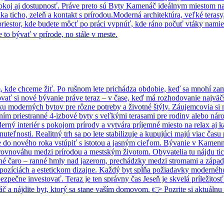
ť pokoj aj dostupnosť. Práve preto sú Byty Kamenáč ideálnym miestom 
ka ticho, zeleň a kontakt s prírodou.Moderná architektúra, veľké tera
te priestor, kde budete môcť po práci vypnúť, kde ráno počuť vtáky nam
e to bývať v prírode, no stále v meste.
m, kde chceme žiť. Po rušnom lete prichádza obdobie, keď sa mnohí zame
vať si nové bývanie práve teraz – v čase, keď má rozhodovanie najväč
ku moderných bytov pre rôzne potreby a životné štýly. Záujemcovia si 
ním priestranné 4-izbové byty s veľkými terasami pre rodiny alebo ná
erný interiér s pokojom prírody a vytvára príjemné miesto na relax a
teľnosti. Realitný trh sa po lete stabilizuje a kupujúci majú viac čas
že do nového roka vstúpiť s istotou a jasným cieľom. Bývanie v Kame
ovnováhu medzi prírodou a mestským životom. Obyvatelia tu nájdu tich
né čaro – ranné hmly nad jazerom, prechádzky medzi stromami a západy
pozíciách a estetickom dizajne. Každý byt spĺňa požiadavky moderného 
bezpečne investovať. Teraz je ten správny čas Jeseň je skvelá príležitos
 a nájdite byt, ktorý sa stane vaším domovom. 👉 Pozrite si aktuál