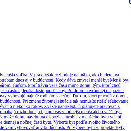
dy lepšia voľba. V praxi však rozhoduje najmä to, ako budete byt
m potrebám dnes aj v budúcnosti. Kedy dáva zmysel menší byt Menší byt
párom, ľuďom, ktorí trávia veľa času mimo domu, tým, ktorí chcú
 a často aj lepšia dostupnosť ceny. Pri dobre navrhnutej dispozícii
e byty vyhovujú najmä: rodinám s deťmi, ľuďom, ktorí pracujú z domu,
budúcnosti. Pri zmene životnej situácie tak nemusíte riešiť sťahovanie
ývať o niekoľko rokov. Zvážte napríklad: či plánujete pracovať z
pomáhajú rozhodnúť, či je pre vás vhodnejší menší alebo väčší byt.
šak môže dobre navrhnutá dispozícia urobiť z menšieho bytu veľmi
ie dennej a nočnej časti bytu. Vyberte byt podľa svojho životného
 bude vám vyhovovať aj v budúcnosti. Pri výbere bytu v projekte Byty