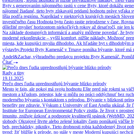
efektívnosť, lepšiu akustiku aj nižšie prevádzkové náklady. Tieto vlas
Byty s generovaním nájomného rastú v cene Byty, ktoré dokážu generov
nájomné žiadané, tieto byty získavajú pridanú hodnotu práve vďaka svo
líšia podľa regiónu. Napríklad v niektorých krajských mestách Slovens
investičného času Hodnota bytu často rastie prirodzene v čase. Rovnak
dôležité myslieť horizontom niekoľkých rokov až desaťročí, nie len 
Na základe dostupných informácií a analýz môžeme povedať, že byty s
moderné rekonštrukcie – vyšší komfort, nižšie náklady. Možnosť prenáj
miesta, kde kupujúci myslia dlhodobo. Ak hľadáte byt s dlhodobým po
výstavby.Projekt Byty Kamenáč v Trnave ponúka bývanie, ktoré má niel
Andel&Zachar, výhradného predajcu projektu Byty Kamenáč. Pomôžu v
Čítať
Rady a tipy
19.11.2025
Prečo dnes ľudia uprednostňujú bývanie blízko prírody
Mesto je fajn, ale pokoj má svoju hodnotu Ešte pred pár rokmi sa v
mestom a kľudom, priestor, kde si môžu po práci oddýchnuť bez ruchu 
moderného bývania s kontaktom s prírodou. Bývanie v blízkosti príro
benefity pre zdravie. Výskum z University of East Anglia ukázal, že ľ
Institute for European Environmental Policy zistila, že život v pro
imunitu, znižuje úzkosť a podporuje kvalitnejší spánok (WebMD, 2022).
slobody Okrajové štvrte alebo zelené lokality často ponúkajú väčšie 
beh, prechádzky, pikniky. Tieto drobnosti robia každodenný život poh
trend: žiť bližšie k prírode, no stále v meste Moderní kupujúci nechc