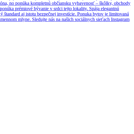
á zóna, no ponúka kompletnú občiansku vybavenosť – škôlky, obchody
núka prémiové bývanie v srdci tejto lokality. Spája elegantnú
ý štandard aj istotu bezpečnej investície. Ponuka bytov je limitovaná
v Kamennom mlyne. Sledujte nás na našich sociálnych sieťach Instagram