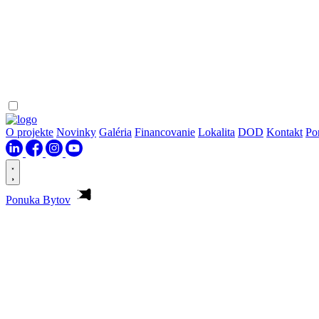
O projekte
Novinky
Galéria
Financovanie
Lokalita
DOD
Kontakt
Po
Ponuka Bytov