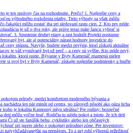
to je ten správny čas na rozhodnutie. Prečo? 1. Najlepšie ceny a
nosťou výhodného rozloženia platby. Tieto výhody sa však môžu
o čakajúci môžu zostať iba pri sledovaní rastu cien. 2. Kto prv príde,
laudácia je už o dva roky, ale práve teraz máte šancu vybrať si
ľutovať. 3. Spustenie druhej etapy a rast hodnôt Projekt postupne
ferovaný byt, ale aj potenciálny nárast hodnoty investície do
 až ceny stúpnu. Navyše, budete medzi prvými, ktorí získajú aktuálne
iacov je váš vysnívaný byt už preč – a ceny sú vyššie. Kto príde prvý,
 a lokalitu, ktorá rastie. Bývanie v Byty Kamenáč znamená nielen
berte si svoj byt v Byty Kamenáč, získajte najlepšie podmienky a buďte
 a pokojom prírody, medzi komfortom moderného bývania a
sa nachádza len pár minút od centra, no zároveň pôsobí ako oáza ticha
Pre koho je lokalita Kamenný mlyn ideálna? Pre rodiny: bezpečné
 deti môžu voľne hrať. Rodičia tu nájdu pokoj a istotu, že ich deti
rami Či už ste fanúšik behu, cyklistiky alebo len občasných
chnuť pri jazere alebo v pokojnej prírodnej zóne. Pre investorov:
zi najvyhľadávanejšie na prenájom. To z nej robí výbornú príležitosť