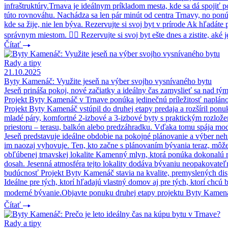
infraštruktúry.Trnava je ideálnym príkladom mesta, kde sa dá spoji
túto rovnováhu. Nachádza sa len pár minút od centra Trnavy, no ponú
kde sa žije, nie len býva. Rezervujte si svoj byt v prírode Ak hľadá
správnym miestom. 👉🏻 Rezervujte si svoj byt ešte dnes a zistite, aké j
Čítať
Rady a tipy
21.10.2025
Byty Kamenáč: Využite jeseň na výber svojho vysnívaného bytu
Jeseň prináša pokoj, nové začiatky a ideálny čas zamyslieť sa nad tý
Projekt Byty Kamenáč v Trnave ponúka jedinečnú príležitosť napláno
Projekt Byty Kamenáč vstúpil do druhej etapy predaja a rozšíril ponu
mladé páry, komfortné 2-izbové a 3-izbové byty s praktickým rozlože
priestoru – terasu, balkón alebo predzáhradku. Vďaka tomu spája mod
Jeseň predstavuje ideálne obdobie na pokojné plánovanie a výber nehnu
im naozaj vyhovuje. Ten, kto začne s plánovaním bývania teraz, mô
obľúbenej trnavskej lokalite Kamenný mlyn, ktorá ponúka dokonalú r
dosah. Jesenná atmosféra tejto lokality dodáva bývaniu neopakovateľ
budúcnosť Projekt Byty Kamenáč stavia na kvalite, premyslených dis
Ideálne pre tých, ktorí hľadajú vlastný domov aj pre tých, ktorí chcú 
moderné bývanie.Objavte ponuku druhej etapy projektu Byty Kamenáč
Čítať
Rady a tipy