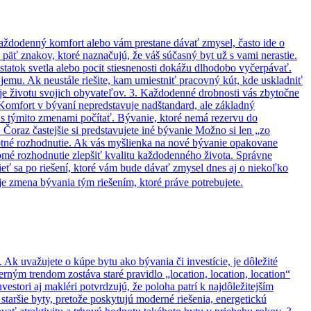
každodenný komfort alebo vám prestane dávať zmysel, často ide o
 päť znakov, ktoré naznačujú, že váš súčasný byt už s vami nerastie.
tatok svetla alebo pocit stiesnenosti dokážu dlhodobo vyčerpávať.
jemu. Ak neustále riešite, kam umiestniť pracovný kút, kde uskladniť
uje životu svojich obyvateľov. 3. Každodenné drobnosti vás zbytočne
. Komfort v bývaní nepredstavuje nadštandard, ale základný
 s týmito zmenami počítať. Bývanie, ktoré nemá rezervu do
Čoraz častejšie si predstavujete iné bývanie Možno si len „zo
samotné rozhodnutie. Ak vás myšlienka na nové bývanie opakovane
omé rozhodnutie zlepšiť kvalitu každodenného života. Správne
ieť sa po riešení, ktoré vám bude dávať zmysel dnes aj o niekoľko
e zmena bývania tým riešením, ktoré práve potrebujete.
Ak uvažujete o kúpe bytu ako bývania či investície, je dôležité
ným trendom zostáva staré pravidlo „location, location, location“
estori aj makléri potvrdzujú, že poloha patrí k najdôležitejším
taršie byty, pretože poskytujú moderné riešenia, energetickú