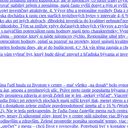
tnosti pritiahnu nielen kupujúcich, ale aj nájomcov, čo môže ďalej zvyš
ať stabilný príjem z prenájmu, majú často vyšší dopyt a tým aj vyšší 
jej investičnej atraktivite. 4. Vývoj trhu a regionálne rozdiely Data z
ka dochádza k rastu cien starších trojizbových bytov v intervale 4–6 %
o ako pri iných aktívach, dlhodobá investícia do kvalitnej nehnuteľnosti
krátkodobo. Tým sa znižuje vplyv dočasných trhových výkyvov a zvyšuj
 najväčším potenciálom rastu hodnoty majú tieto charakteristiky: Vynik
mu – priestor, ktorý si nájde nájomcov rýchlo. Regionálne silné trhy – 
tenciálom hodnoty, oplatí sa pozerať na projekty, ktoré spájajú kvali
en hodnotu dnes, ale aj do budúcnosti. 👉 Ak vás téma zaujala a chcet
ám vybrať byt, ktorý bude dávať zmysel z hľadiska bývania aj inves
äčšina ľudí hnala za životom v centre – mať všetko „na dosah“ bolo 
áut, smogu a preplnených ulíc. Práve preto rastie popularita bývania na
dy prospieva zdraviu aj mysli Zeleň nie je len „pekný výhľad“. Viacer
udia žijúci pri zelených plochách majú nižší krvný tlak, menej stresu a
stredí s dostatkom zelene znižuje pravdepodobnosť úmrtia až o 16 % (
 Nie je teda prekvapením, že ľudia čoraz častejšie menia ruch centra z
byty, terasy či súkromné zóny, ktoré by v centre stáli násobne viac.Bý
odlnejším a zdravším. Zelené prostredie pomáha spomaliť tempo, viac s
ú „utečieť“ z mesta – chcú život v rovnováhe. Potrebujú byť v kontakte