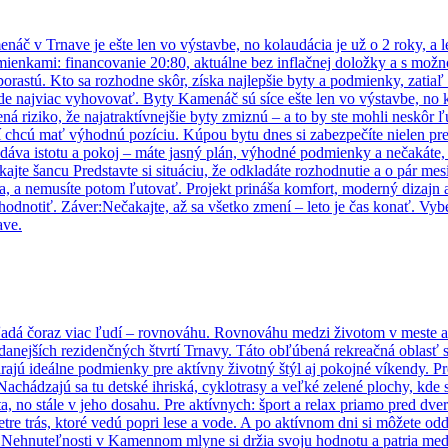
č v Trnave je ešte len vo výstavbe, no kolaudácia je už o 2 roky, a le
ienkami: financovanie 20:80, aktuálne bez inflačnej doložky a s mož
rastú. Kto sa rozhodne skôr, získa najlepšie byty a podmienky, zatiaľ č
de najviac vyhovovať. Byty Kamenáč sú síce ešte len vo výstavbe, no ko
ná riziko, že najatraktívnejšie byty zmiznú – a to by ste mohli neskôr 
orí chcú mať výhodnú pozíciu. Kúpou bytu dnes si zabezpečíte nielen pre
m dáva istotu a pokoj – máte jasný plán, výhodné podmienky a nečakáte,
ajte šancu Predstavte si situáciu, že odkladáte rozhodnutie a o pár mes
úka, a nemusíte potom ľutovať. Projekt prináša komfort, moderný dizajn
 zhodnotiť. Záver:Nečakajte, až sa všetko zmení – leto je čas konať. Vy
ave.
hľadá čoraz viac ľudí – rovnováhu. Rovnováhu medzi životom v meste
danejších rezidenčných štvrtí Trnavy. Táto obľúbená rekreačná oblasť 
várajú ideálne podmienky pre aktívny životný štýl aj pokojné víkendy. 
chádzajú sa tu detské ihriská, cyklotrasy a veľké zelené plochy, kde sa
, no stále v jeho dosahu. Pre aktívnych: šport a relax priamo pred dve
 trás, ktoré vedú popri lese a vode. A po aktívnom dni si môžete oddý
tie. Nehnuteľnosti v Kamennom mlyne si držia svoju hodnotu a patria med