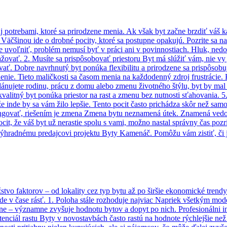
j potrebami, ktoré sa prirodzene menia. Ak však byt začne brzdiť váš 
Väčšinou ide o drobné pocity, ktoré sa postupne opakujú. Pozrite sa na
uvoľniť, problém nemusí byť v práci ani v povinnostiach. Hluk, nedos
ovať. 2. Musíte sa prispôsobovať priestoru Byt má slúžiť vám, nie vy 
vať. Dobre navrhnutý byt ponúka flexibilitu a prirodzene sa prispôsob
enenie. Tieto maličkosti sa časom menia na každodenný zdroj frustrácie
lánujete rodinu, prácu z domu alebo zmenu životného štýlu, byt by mal
alitný byt ponúka priestor na rast a zmenu bez nutnosti sťahovania. 5. 
 že inde by sa vám žilo lepšie. Tento pocit často prichádza skôr než 
 fungovať, riešením je zmena Zmena bytu neznamená útek. Znamená ved
t, že váš byt už nerastie spolu s vami, možno nastal správny čas pozr
výhradnému predajcovi projektu Byty Kamenáč. Pomôžu vám zistiť, či j
o faktorov – od lokality cez typ bytu až po širšie ekonomické trendy. 
e v čase rásť. 1. Poloha stále rozhoduje najviac Napriek všetkým moder
ene – významne zvyšuje hodnotu bytov a dopyt po nich. Profesionálni inv
ciál rastu Byty v novostavbách často rastú na hodnote rýchlejšie než s