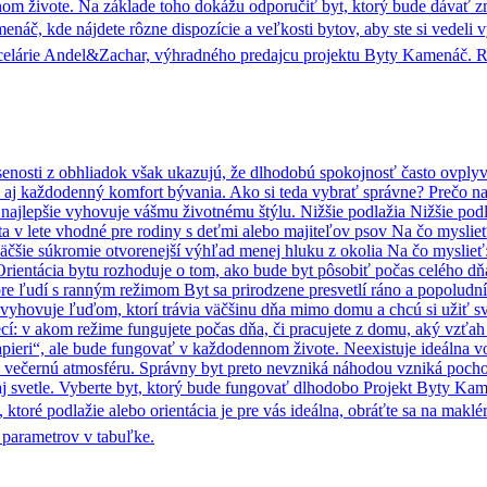
om živote. Na základe toho dokážu odporučiť byt, ktorý bude dávať zm
náč, kde nájdete rôzne dispozície a veľkosti bytov, aby ste si vedeli v
 kancelárie Andel&Zachar, výhradného predajcu projektu Byty Kamenáč.
kúsenosti z obhliadok však ukazujú, že dlhodobú spokojnosť často ovply
a aj každodenný komfort bývania. Ako si teda vybrať správne? Prečo na 
rá najlepšie vyhovuje vášmu životnému štýlu. Nižšie podlažia Nižšie po
plota v lete vhodné pre rodiny s deťmi alebo majiteľov psov Na čo mysl
äčšie súkromie otvorenejší výhľad menej hluku z okolia Na čo myslieť:
 Orientácia bytu rozhoduje o tom, ako bude byt pôsobiť počas celého dň
re ľudí s ranným režimom Byt sa prirodzene presvetlí ráno a popoludní
cia vyhovuje ľuďom, ktorí trávia väčšinu dňa mimo domu a chcú si užiť s
: v akom režime fungujete počas dňa, či pracujete z domu, aký vzťah m
pieri“, ale bude fungovať v každodennom živote. Neexistuje ideálna voľ
 iný večernú atmosféru. Správny byt preto nevzniká náhodou vzniká poch
 aj svetle. Vyberte byt, ktorý bude fungovať dlhodobo Projekt Byty Ka
í, ktoré podlažie alebo orientácia je pre vás ideálna, obráťte sa na mak
 parametrov v tabuľke.