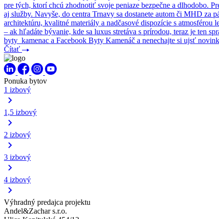
pre tých, ktorí chcú zhodnotiť svoje peniaze bezpečne a dlhodobo. 
aj služby. Navyše, do centra Trnavy sa dostanete autom či MHD za pá
architektúru, kvalitné materiály a nadčasové dispozície s atmosférou l
– ak hľadáte bývanie, kde sa luxus stretáva s prírodou, teraz je ten 
byty_kamenac a Facebook Byty Kamenáč a nenechajte si ujsť novink
Čítať
Ponuka bytov
1 izbový
1,5 izbový
2 izbový
3 izbový
4 izbový
Výhradný predajca projektu
Andel&Zachar s.r.o.