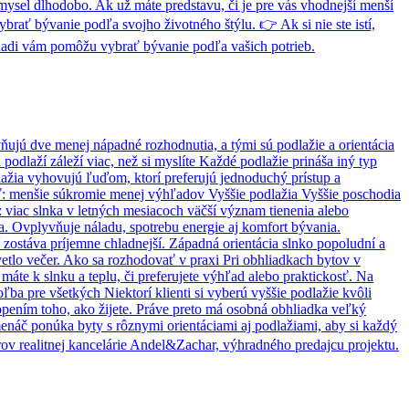
ysel dlhodobo. Ak už máte predstavu, či je pre vás vhodnejší menší
ybrať bývanie podľa svojho životného štýlu. 👉 Ak si nie ste istí,
 Radi vám pomôžu vybrať bývanie podľa vašich potrieb.
vňujú dve menej nápadné rozhodnutia, a tými sú podlažie a orientácia
podlaží záleží viac, než si myslíte Každé podlažie prináša iný typ
dlažia vyhovujú ľuďom, ktorí preferujú jednoduchý prístup a
ieť: menšie súkromie menej výhľadov Vyššie podlažia Vyššie poschodia
 viac slnka v letných mesiacoch väčší význam tienenia alebo
a. Ovplyvňuje náladu, spotrebu energie aj komfort bývania.
 zostáva príjemne chladnejší. Západná orientácia slnko popoludní a
vetlo večer. Ako sa rozhodovať v praxi Pri obhliadkach bytov v
áte k slnku a teplu, či preferujete výhľad alebo praktickosť. Na
ba pre všetkých Niektorí klienti si vyberú vyššie podlažie kvôli
opením toho, ako žijete. Práve preto má osobná obhliadka veľký
menáč ponúka byty s rôznymi orientáciami aj podlažiami, aby si každý
lérov realitnej kancelárie Andel&Zachar, výhradného predajcu projektu.