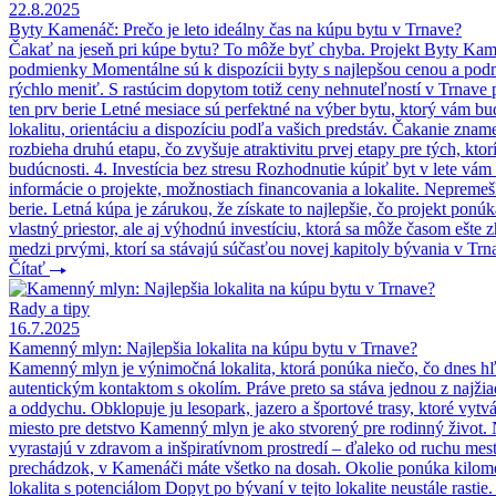
22.8.2025
Byty Kamenáč: Prečo je leto ideálny čas na kúpu bytu v Trnave?
Čakať na jeseň pri kúpe bytu? To môže byť chyba. Projekt Byty Kamená
podmienky Momentálne sú k dispozícii byty s najlepšou cenou a podm
rýchlo meniť. S rastúcim dopytom totiž ceny nehnuteľností v Trnave po
ten prv berie Letné mesiace sú perfektné na výber bytu, ktorý vám bu
lokalitu, orientáciu a dispozíciu podľa vašich predstáv. Čakanie zname
rozbieha druhú etapu, čo zvyšuje atraktivitu prvej etapy pre tých, kt
budúcnosti. 4. Investícia bez stresu Rozhodnutie kúpiť byt v lete vá
informácie o projekte, možnostiach financovania a lokalite. Nepremešk
berie. Letná kúpa je zárukou, že získate to najlepšie, čo projekt pon
vlastný priestor, ale aj výhodnú investíciu, ktorá sa môže časom ešte
medzi prvými, ktorí sa stávajú súčasťou novej kapitoly bývania v Trn
Čítať
Rady a tipy
16.7.2025
Kamenný mlyn: Najlepšia lokalita na kúpu bytu v Trnave?
Kamenný mlyn je výnimočná lokalita, ktorá ponúka niečo, čo dnes 
autentickým kontaktom s okolím. Práve preto sa stáva jednou z najžia
a oddychu. Obklopuje ju lesopark, jazero a športové trasy, ktoré vyt
miesto pre detstvo Kamenný mlyn je ako stvorený pre rodinný život. Na
vyrastajú v zdravom a inšpiratívnom prostredí – ďaleko od ruchu mesta
prechádzok, v Kamenáči máte všetko na dosah. Okolie ponúka kilometre
lokalita s potenciálom Dopyt po bývaní v tejto lokalite neustále ras