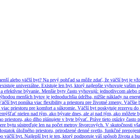
 menší alebo väčší byt? Na prvý pohľad sa môže zdať, že väčší byt je vž
existuje univerzálne. Existuje len byt, ktorý najlepšie vyhovuje vaši
a efektívne bývanie. Menšie byty často vyhovujú: jednotlivcom alebo 
ýhodou menších bytov je jednoduchšia údržba, nižšie náklady na energie
äčší byt ponúka viac flexibility a priestoru pre životné zmeny. Väčši
ú viac priestoru pre komfort a súkromie. Väčší byt poskytuje rezervu do 
remýšľať nielen nad tým, ako bývate dnes, ale aj nad tým, ako môžete b
 priestoru, ako dlho plánujete v byte bývať. Práve tieto otázky často 
bere bytu sústreďuje len na počet metrov štvorcových. V skutočnosti v
dostatok úložného priestoru, prirodzené denné svetlo, funkčné prepojen
bo väčší byt. Najlepší byt je ten, ktorý podporuje váš spôsob života a