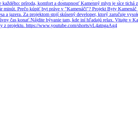
Pre každého: príroda, komfort a dostupnosť Kamenný mlyn je síce tich
r minút. Prečo kúpiť byt práve v "Kamenáči"? Projekt Byty Kamenáč po
esa a jazera. Za projektom stojí skúsený developer, ktorý zaručuje vysok
správny čas konať.Nájdite bývanie tam, kde iní hľadajú relax. Vitajte 
y z projektu. https://www.youtube.com/shorts/vL4atngaAg4