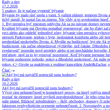
Rady a tipy
17.2.2026
5 znakov, že je načase vymeniť bývanie
Bývanie by malo rásť spolu s vami. S vašimi plánmi, tempom života a
tichý signál, že nastal čas na zmenu. Nie vždy si to uvedomíme hneď. 
1. Byt prestáva byť miestom oddychu Ak sa po návrate domov neviete 
Kvalitné bývanie má človeku pomáhať regenerovať, nie ho ďalej zaťaž
veci alebo ako oddeliť jednotlivé zóny, bývanie vám prestáva vyhovo
stresujú Parkovanie, teplota v byte, nedostatok komfortu alebo zlé ti
predpoklad spokojného života. 4. Myslíte na budúcnosť, byt nie Ak p
budúcnosti, vás začne obmedzovať rýchlejšie, než čakáte. Dlhodobo kv
zvedavosti“ pozeráte nové projekty alebo si pri prechádzke hovoríte,
priťahuje, stojí za to jej venovať pozornosť. Keď bývanie prestane
bývanie podporuje pohodu, pokoj a dlhodobú spokojnosť. Ak máte poci
rokov. 👉 Ozvite sa maklérom z realitnej kancelárie Andel&Zachar, 
Čítať
Rady a tipy
10.2.2026
Aký byt má najväčší potenciál rastu hodnoty?
Vývoj cien nehnuteľností je komplexný proces, na ktorý vplýva množstv
poznať tie elementy, ktoré zvyšujú pravdepodobnosť, že jeho cena bud
stále platné. Blízkosť infraštruktúry – škôl, obchodov, dopravy či zel
faktorom ovplyvňujúcim ocenenie nehnuteľnosti. 2. Novostavby a poten