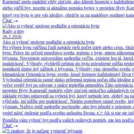
Kamenáč preto makléri vždy zisťujú, ako klienti fungujú v každodenn
alebo väčší byt, pozrite si aktuálnu ponuku bytov v projekte Byty Kame
ktorý typ bytu je pre vás ideálny, obráťte sa na maklérov realitnej
Čítať
Rady a tipy
26.2.2026
Ako si vybrať správne podlažie a orientáciu bytu
Pri výbere bytu väčšina ľudí najskôr rieši počet izieb alebo cenu. S
bytu. Práve tie určujú množstvo svetla, teplotu v byte, mieru súkromi
bývania. Neexistuje univerzálne najlepšia voľba, existuje len tá, kto
praktickosť. Výhody: rýchlejší prístup do bytu prirodzene nižšia te
ponúkajú úplne iný zážitok z bývania. Výhody: viac denného svetla v
klimatizácie Orientácia bytu: svetlo, ktoré formuje každodenný život
Východná orientácia ranné slnko príjemná teplota počas dňa ideálne p
večer svetlý byt po návrate z práce teplejšia atmosféra Táto orientá
projekte Byty Kamenáč makléri vždy zisťujú niekoľko základných vecí
základe týchto odpovedí sa vyberá byt, ktorý nebude len „dobrý na pa
výhľadu, iní nižšie pre praktickosť. Niekto potrebuje ranné svetlo,
význam. Naživo totiž najlepšie pochopíte, ako byt pôsobí v priestore
vedel nájsť riešenie podľa svojho spôsobu života. 👉 Ak si nie ste ist
Pomôžu vám vybrať byt podľa vašich reálnych potrieb, nie len podľa
Čítať