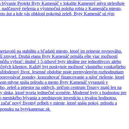
na bývanie Projekt Byty Kamenáč v lokalite Kamenný mlyn stelesňuje
sy, nadčasové riešenia a výnimočná poloha robia z Kamenáča miesto,
iesto áut a kde vás obklopí pokojná zeleň, Byty Kamenáč sú tým
riavajú na stabilitu a hľadajú miesto, ktoré im prinesie rovnováhu.
ší zmysel. Druhá etapa Byty Kamenáč prináša ešte viac možností
môžu vybrať: útulné 1,5-izbové byty ideálne pre jednotlivcov alebo
ročných klientov. Každý byt poskytuje možnosť vlastného vonkajšieho
j každodenný život. Jesenné obdobie praje premysleným rozhodnutiam
u porovnávať ponuky, konzultovať financovanie a nájsť riešenie, ktoré
nnom mlyne spája prírodu a mesto Byty Kamenáč vyrastajú v
o, zeleň a priestor na oddych, pričom centrum Trnavy majú len na
 slnka, ktoré tvoria jedinečné scenérie. Moderné byty s hodnotou pre
mestského bývania a predstavuje investíciu s trvalou hodnotou.
ť začať nový životný príbeh v mieste, ktoré spája pokoj, prírodu a
nu ponuku na bytykamenac.sk