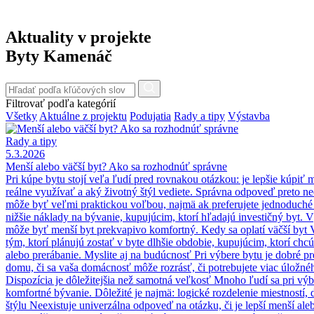
Aktuality v projekte
Byty Kamenáč
Filtrovať podľa kategórií
Všetky
Aktuálne z projektu
Podujatia
Rady a tipy
Výstavba
Rady a tipy
5.3.2026
Menší alebo väčší byt? Ako sa rozhodnúť správne
Pri kúpe bytu stojí veľa ľudí pred rovnakou otázkou: je lepšie kúpiť
reálne využívať a aký životný štýl vediete. Správna odpoveď preto ne
môže byť veľmi praktickou voľbou, najmä ak preferujete jednoduché 
nižšie náklady na bývanie, kupujúcim, ktorí hľadajú investičný byt. V
môže byť menší byt prekvapivo komfortný. Kedy sa oplatí väčší byt V
tým, ktorí plánujú zostať v byte dlhšie obdobie, kupujúcim, ktorí chc
alebo prerábanie. Myslite aj na budúcnosť Pri výbere bytu je dobré p
domu, či sa vaša domácnosť môže rozrásť, či potrebujete viac úložného
Dispozícia je dôležitejšia než samotná veľkosť Mnoho ľudí sa pri vý
komfortné bývanie. Dôležité je najmä: logické rozdelenie miestností, 
štýlu Neexistuje univerzálna odpoveď na otázku, či je lepší menší ale